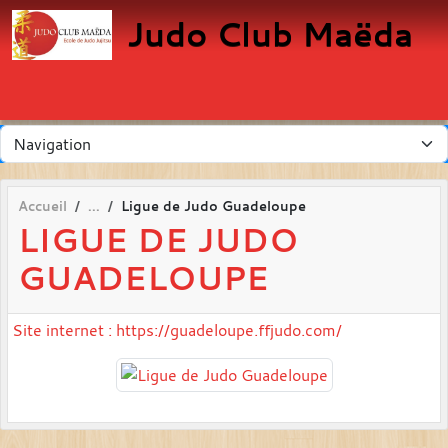
Panneau de gestion des cookies
Judo Club Maëda
Accueil
Ligue de Judo Guadeloupe
LIGUE DE JUDO
GUADELOUPE
Site internet : https://guadeloupe.ffjudo.com/